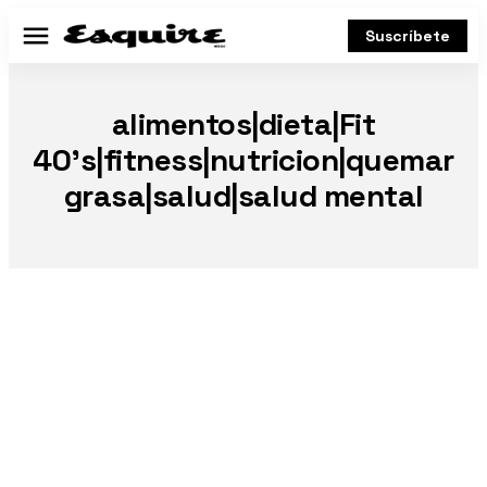
Suscríbete
Menú
alimentos|dieta|Fit
40’s|fitness|nutricion|quemar
grasa|salud|salud mental