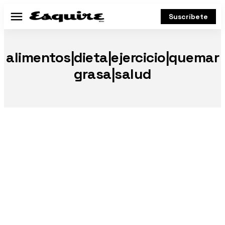
Suscríbete
Menú
alimentos|dieta|ejercicio|quemar
grasa|salud