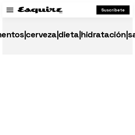
Suscríbete
Menú
mentos|cerveza|dieta|hidratación|s