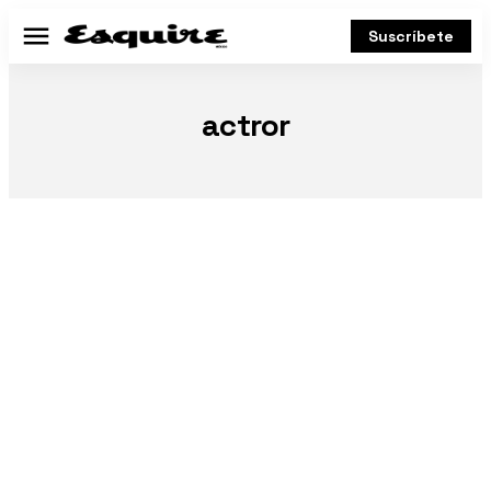
Suscríbete
Menú
actror