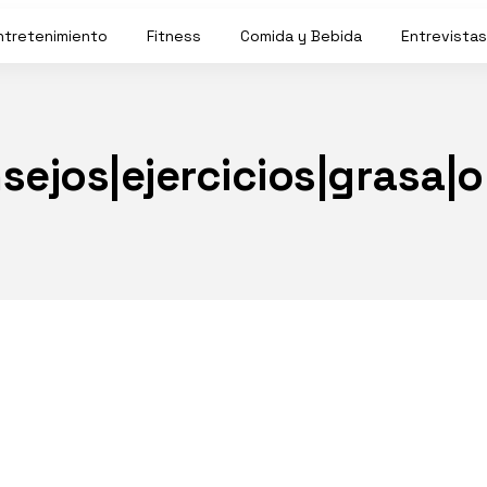
ntretenimiento
Fitness
Comida y Bebida
Entrevistas
jos|ejercicios|grasa|o