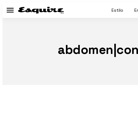
Estilo
E
Menú
abdomen|conse