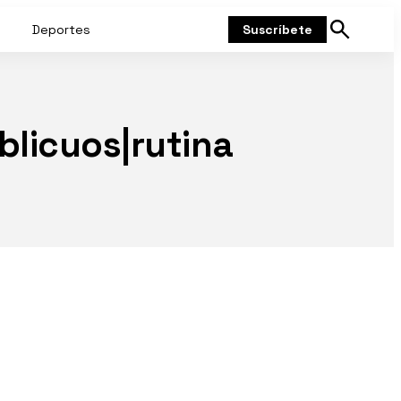
Deportes
Suscríbete
Mostrar
búsqueda
blicuos|rutina