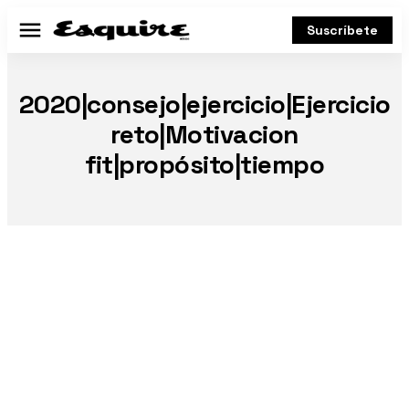
Suscríbete
Menú
2020|consejo|ejercicio|Ejercicio
reto|Motivacion
fit|propósito|tiempo